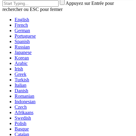
Appuyez sur Entrée pour
rechercher ou ESC pour fermer
English
French
German
Portuguese
Spanish
Russian
Japanese
Korean
Arabic
Irish
Greek
Turkish
Italian
Danish
Romanian
Indonesian
Czech
Afrikaans
Swedish
Polish
Basque
Catalan